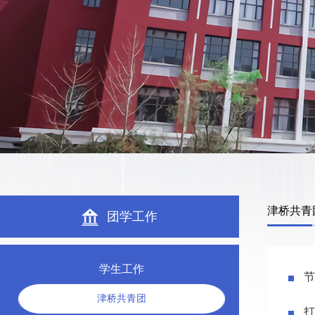
津桥共青
团学工作
学生工作
节
津桥共青团
打