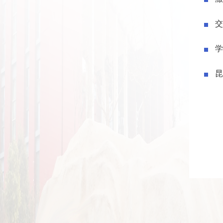
交
学
昆