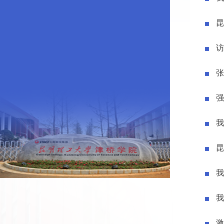
昆
访
张
强
我
昆
我
我
激