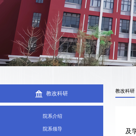
教改科研
教改科研
院系介绍
院系领导
及